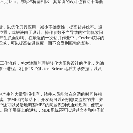
不足13in，与标准桥塞相比，其紧凑的设计也有助于降低
行及时分析，以优化刀具应用，减少不确定性，提高钻井效率。通
的位置，或解决由于设计、操作参数不当导致的性能低效问
负面影响。在最近的一次钻井作业中，Cerebro获得的
区域，可以提高钻进速度，而不会受到振动的影响。
可定制化的工作流程，将对油藏的理解转化为压裂设计的优化，为油
用C＆J的LateralScience地质力学数据，以及
为钻井过程中产生的大量警报排序，钻井人员能够在合适的时间将相
载。在MBE的帮助下，开发商可以识别想要监控的井，并
户还可以灵活地调整MBE的问题识别或通知规则，使该系
。除了屏幕上的通知，MBE系统还可以通过文本和电子邮