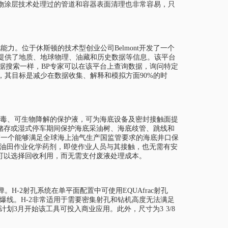
物涂层技术处理过的管道和容器表面清理也非常容易，只
字化能力。位于休斯顿的技术型创业公司Belmont开发了一个
台提供了地质、地球物理、油藏和历史数据等信息。该平台
据搜索一样，BP专家可以在该平台上查询数据，询问特定
，其目标是减少在数据收集、解释和模拟方面90%的时
s LT是一种轻质、无毒、可生物降解的保护液，可为海底设备及密封接触面提
运输，储存或湿式停车期间保护海底采油树、海底歧管、跳线和
s LT是第一个能够满足全球海上油气生产国监管要求的海底井口保
低毒性的油田作业化学药剂，即使作业人员与其接触，也无需有安
，客户可以选择回收利用，而无需支付废液处理成本。
孔弹。H-2射孔系统在单平面配置中可使用EQUAfrac射孔
使用引爆线。H-2非常适用于需要密集射孔和钻机高度无法满足
计划3月开始该工具可投入商业应用。此外，尺寸为3 3/8