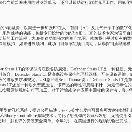
替代当前普遍使用的过滤器单元，还可以帮助进行溢油清理工作。用氧化
ology公司的A轮融资，以期进一步加强BP在人工智能（AI）及油气开采中的数
系列独特的功能，包括专门设计的“知识地图”。BP的技术专家为该平
立新的工作流程，为BP创建功能强大的资产地图。就像我们平时所有的数
快速模拟。如果进展顺利，此项目能够缩短项目周期，从勘探到油藏建模
为Defender Stasis LT的环保型海底设备防腐液。Defender Stasi
。Defender Stasis LT是海底设备保护的理想选择，可在设备
求和规定。USI总经理Sean Thomas说：“Defender Stasi
r Stasis LT还是一种耐火型液压油。该产品的毒性可忽略不计，为最
可回收利用，可以按照原始规格进行再加工。对于运输或储存应用中回收的保存液
内最短的即插即用型射孔枪系统，据该公司描述，在7.5英寸长度内可最多可发射4枚射
horty ControlFire弹筒技术，简化了射孔弹的装载和发射，无需
引线的使用，射孔弹的安装安全简单。今年2月，在美国进行的现场试验已完成，