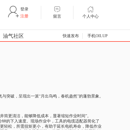
登录
注册
留言
个人中心
油气社区
快速发布
手机OILUP
与突破，呈现出一派“月出鸟鸣，春机盎然”的蓬勃景象。
其使用后井筒更清洁，能够降低成本，显著缩短作业时间”。
尺/分钟的下入速度。现场作业中，工具的电缆适配器简化了
快速，更轻松，所需扭矩更小，有助于延长电机寿命，降低作业