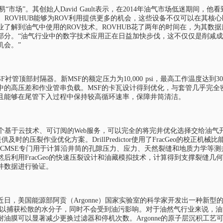
市场”。其创始人David Gault表示，在2014年油气市场低迷期间，他
。ROVHUB能够为ROV利用提供更多的机会，这些设备不仅可以在其核
解到油气中使用的ROV技术。ROVHUB花了两年的时间在，为其数据库中添
部分。“油气行业中的数字技术应用正在日益加快步伐，这不仅仅是削减
机会。”
顶部封隔器。新MSF的额定压力为10,000 psi，最高工作温度达到30
中的高压差和作业管串负载。MSF的卡瓦设计得到优化，与套管几乎完全
且能够在尾管下入过程中保持较高循环速率，保障井筒清洁。
ctor，这是一个基于云技术、可订阅的Web服务，可以完全的将完井优化选择交
，提供及时的压裂作业优化方案。DrillPredictor使用了FracGeo的
eo的CMSE专门用于计算沿井筒的孔隙压力、应力、天然裂缝和地质力学
后利用FracGeo的快速压裂设计和油藏模拟技术，计算得到支撑裂缝
井数据进行验证。
日，美国能源部阿贡（Argonne）国家实验室的科学家开发出一种新
可以捕获松散的水分子，同时不会受到油污影响。对于油然气行业来说，
油膜可以显著减少更换过滤器和停机次数。Argonne的原子层沉积工