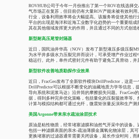
ROVHUB公司于今年一月份推出了第一个ROV在线选择交易“
气市场正在复苏，但目前仍有大量ROV产能未被有效利用
行业，设备利用效率将会大幅提高。该服务将促使其他行业了
平台的出现是海洋和近海工业数字化趋势的一个重要组成
其在其他领域发挥更大的作用，并且通过不同的方式创造
新型耐高压尾管封隔器
近日，国民油井华高（NOV）发布了新型液压多级压裂MSF衬管
为水平井多级水力压裂完井而设计，可承受增产作业过程
稳运行。此外，单件式密封元件有助于避免工具滑动，并
新型软件改善地质勘探作业效果
近日，FracGeo发布了全新软件模块DrillPredi
DrillPredictor可以根据不断变化的油藏地质力学等信息
导向系统和泥浆马达）沿井筒的摩擦损失问题。FracG
据，得到多种完井优化策略，包括量化的压裂簇效率等。然
计算与模拟结构都可通过光纤，微震矩张量反演和生产测
美国Argonne带来亲水疏油涂层技术
原油是粘性物质，经常堵塞滤膜和油然气开采中的设备。近
包括一种滤膜表面的亲水-疏油薄膜金属氧化物涂层，其
更换堵塞的过滤器通常需要关闭设备，延长作业时间，而耐