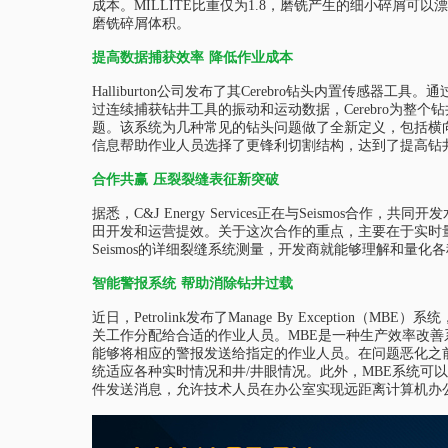
成本。MILLITE比重仅为1.8，磨铣产生的细小碎屑
磨铣碎屑体积。
提高数据捕获效率 降低作业成本
Halliburton公司发布了其Cerebro钻头内置传
过连续捕获钻井工具的振动和运动数据，Cerebro为
题。该系统为几种常见的钻头问题做了全新定义，包括横向
信息帮助作业人员选择了更锋利切割结构，达到了提高钻
合作共赢 压裂裂缝表征新突破
据悉，C&J Energy Services正在与Seis
田开发和运营提效。关于这次合作的重点，主要在于实时量化各
Seismos的详细裂缝系统测量，开发商就能够理解和量
智能警报系统 帮助消除钻井过载
近日，Petrolink发布了Manage By Excep
关工作分配给合适的作业人员。MBE是一种生产效率改
能够将相应的警报发送给指定的作业人员。在问题恶化之
统适应各种实时情况和井/井眼情况。此外，MBE系统可
件发送消息，允许技术人员在办公室实现远距离计算机办