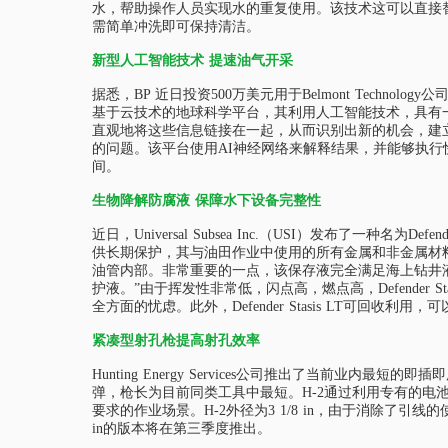
水，帮助操作人员实现水的重复使用。该技术这可以直接
需简单冲洗即可保持清洁。
新型人工智能技术 提速油气开采
据悉，BP 近日投资500万美元用于Belmont Techn
基于云技术的地球科学平台，其利用人工智能技术，具有一
直观地将这些信息链接在一起，从而识别出新的机会，建
的问题。该平台使用AI神经网络来解释结果，并能够执行
间。
生物降解防腐液 保障水下设备完整性
近日，Universal Subsea Inc.（USI）发布了一种名
供长期保护，其与油田作业中使用的所有金属和非金属材料兼容
油管内部。非常重要的一点，该保存液完全满足海上钻井液的排放要
护液。”由于挥发性非常低，闪点高，燃点高，Defende
全方面的忧虑。此外，Defender Stasis LT
紧凑型射孔枪提高射孔效率
Hunting Energy Services公司推出了当前业
弹，枪长为目前同类工具中最短。H-2通过利用专有的电池和S
要求的作业场景。H-2外径为3 1/8 in，由于消除了
in的版本将在第三季度推出。