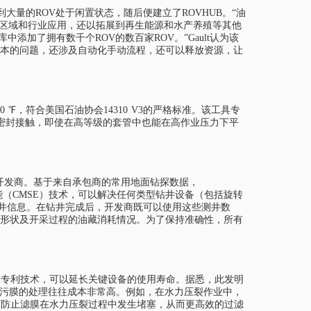
看到大量的ROV处于闲置状态，随后便建立了ROVHUB。“油
心区域和行业应用，还以拓展到再生能源和水产养殖等其他
加了拥有数千个ROV的数百家ROV。”Gault认为该
成本的问题，还涉及自动化手动流程，还可以释放资源，让
0 ℉，符合美国石油协会14310 V3的严格标准。该工具专
密封接触，即使在高等级的套管中也能在高作业压力下平
给油气开发商。基于来自承包商的常用地面钻探数据，
校正机械比能（CMSE）技术，可以解决任何类型钻井设备（包括旋转
等测井信息。在钻井完成后，开发商既可以使用这些测井数
几何形状及开采过程的油藏消耗情况。为了保持准确性，所有
型的专利技术，可以延长关键设备的使用寿命。据悉，此发明
油污膜的处理往往成本非常高。例如，在水力压裂作业中，
艺可防止滤膜在水力压裂过程中发生堵塞，从而更高效的过滤