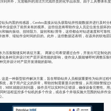
可以漂浮到井外，无需额外的清洁方式或昂贵的化学品添加。由于工具整体长度
感器工具。通过钻头内置的传感器，Cerebro直接从钻头获取钻井性能数据并进
整个钻井作业提供了前所未有的视界。这些信息将帮助作业人员定位发生损坏
和轴向振动、扭转阻力、旋转和粘/滑等，这些都会对钻进速度和可靠性产生
井效率、缩短作业时间的目的。此外，这些数据还表明，在该井的软地层
mos合作，共同开发水力压裂裂缝实时表征方案。 两家公司希望通过合作，开发出
种完井设计对产层开采性能的影响，使作业人眼能够即时调整压裂作业进程。利
化各种完井设计对产层开发潜能的影响。
tion（MBE）系统，这是一种新型软件解决方案，旨在帮助钻井人员根据重要性
善系统，基于用户定义的异常，帮助控制需要显示的警报，从而消除警报过
前，MBE就能识别问题，操作员可以实时纠正错误，确保设备完整性。用
以同时远程监控多个钻机的多个作业，或在多个井场实施大范围的钻井作业
公。