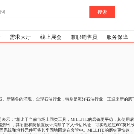
搜索
厅
需求大厅
线上展会
兼职销售员
服务保障
器、新装备的涌现，全球石油行业，特别是海洋石油行业，正迎来新的腾飞
TE，该公司表示：“相比于当前市场上同类工具，MILLITE的磨铣更平稳，
陶瓷部件，其耐磨和防预置设计消除了下入卡钻风险，可实现超过600英
滑动锚固系统和填料元件可将其牢固地固定在套管中。MILLITE的磨铣更