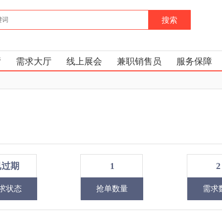
搜索
厅
需求大厅
线上展会
兼职销售员
服务保障
已过期
1
2
求状态
抢单数量
需求