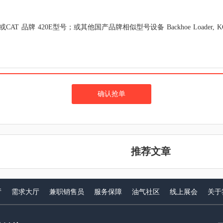
品牌 420E型号；或其他国产品牌相似型号设备 Backhoe Loader, KOMATSU b
确认抢单
推荐文章
厅
需求大厅
兼职销售员
服务保障
油气社区
线上展会
关于