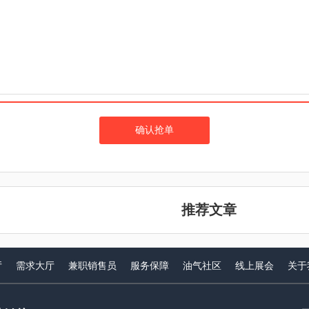
确认抢单
推荐文章
厅
需求大厅
兼职销售员
服务保障
油气社区
线上展会
关于