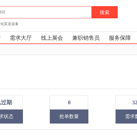
搜索
酸化泵送设备
厅
需求大厅
线上展会
兼职销售员
服务保障
已过期
0
3
求状态
抢单数量
需求