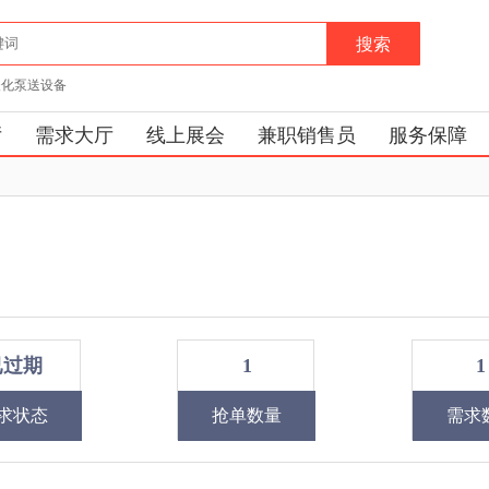
搜索
酸化泵送设备
厅
需求大厅
线上展会
兼职销售员
服务保障
已过期
1
1
求状态
抢单数量
需求