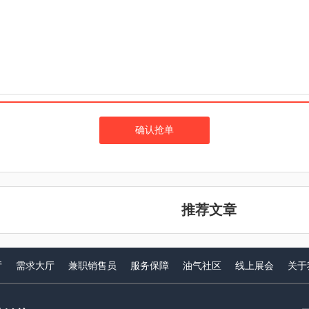
确认抢单
推荐文章
厅
需求大厅
兼职销售员
服务保障
油气社区
线上展会
关于