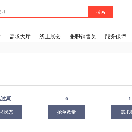
搜索
厅
需求大厅
线上展会
兼职销售员
服务保障
已过期
0
1
求状态
抢单数量
需求