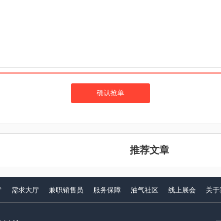
确认抢单
推荐文章
厅
需求大厅
兼职销售员
服务保障
油气社区
线上展会
关于